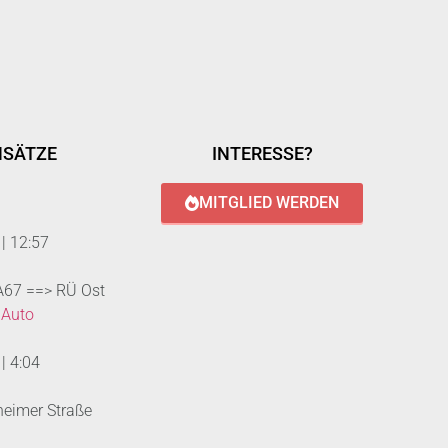
NSÄTZE
INTERESSE?
MITGLIED WERDEN
|
12:57
 A67 ==> RÜ Ost
 Auto
|
4:04
heimer Straße