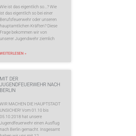
Wie ist das eigentlich so…? Wie
ist das eigentlich so bei einer
Berufsfeuerwehr oder unseren
hauptamtlichen Kräften? Diese
Frage bekommen wir von
unserer Jugendwehr ziemlich
WEITERLESEN »
MIT DER
JUGENDFEUERWEHR NACH
BERLIN
WIR MACHEN DIE HAUPTSTADT
UNSICHER! Vom 01.10 bis
05.10.2018 hat unsere
Jugendfeuerwehr einen Ausflug
nach Berlin gemacht. Insgesamt
haben wir uns mit 12