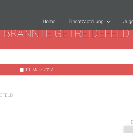
Home
Einsatzabteilung
Juge
BRANNTE GETREIDEFELD
10. März 2022
EFELD