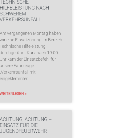
TECHNISCHE
HILFELEISTUNG NACH
SCHWEREM
VERKEHRSUNFALL
Am vergangenen Montag haben
wir eine Einsatzübung im Bereich
Technische Hilfeleistung
durchgeführt. Kurz nach 19:00
Uhr kam der Einsatzbefehl für
unsere Fahrzeuge:
„Verkehrsunfall mit
eingeklemmter
WEITERLESEN »
ACHTUNG, ACHTUNG –
EINSATZ FÜR DIE
JUGENDFEUERWEHR