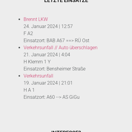
LETZTE EINSÄTZE
Brennt LKW
24. Januar 2024
|
12:57
F A2
Einsatzort: BAB A67 ==> RÜ Ost
Verkehrsunfall // Auto überschlagen
21. Januar 2024
|
4:04
H Klemm 1 Y
Einsatzort: Bensheimer Straße
Verkehrsunfall
19. Januar 2024
|
21:01
H A 1
Einsatzort: A60 --> AS GiGu