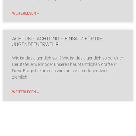
WEITERLESEN »
ACHTUNG, ACHTUNG – EINSATZ FÜR DIE
JUGENDFEUERWEHR
Wie ist das eigentlich so…? Wie ist das eigentlich so bei einer
Berufsfeuerwehr oder unseren hauptamtlichen Kräften?
Diese Frage bekommen wir von unserer Jugendwehr
ziemlich
WEITERLESEN »