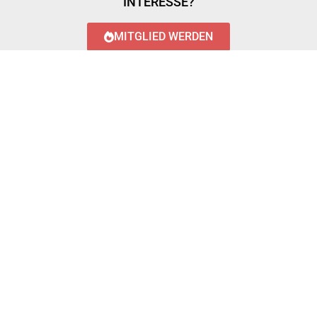
INTERESSE?
MITGLIED WERDEN
LOGIN WITH AZUREAD
Login with AzureAD
© 2023 FEUERWEHR KÖNIGSTÄDTEN
IMPRESSUM