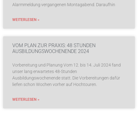
Alarmmeldung vergangenen Montagabend. Daraufhin
WEITERLESEN »
VOM PLAN ZUR PRAXIS: 48 STUNDEN
AUSBILDUNGSWOCHENENDE 2024
Vorbereitung und Planung Vom 12. bis 14. Juli 2024 fand
unser lang erwartetes 48-Stunden
Ausbildungswochenende statt. Die Vorbereitungen dafür
liefen schon Wochen vorher auf Hochtouren.
WEITERLESEN »