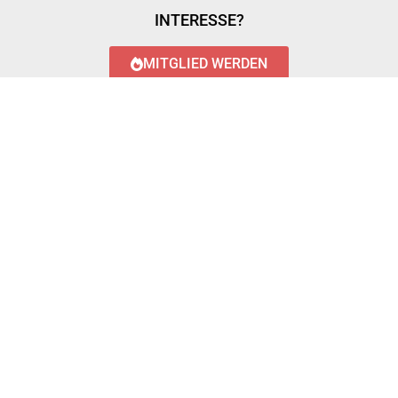
INTERESSE?
MITGLIED WERDEN
LOGIN WITH AZUREAD
Login with AzureAD
© 2023 FEUERWEHR KÖNIGSTÄDTEN