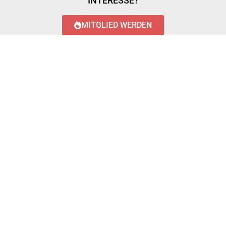
INTERESSE?
MITGLIED WERDEN
LOGIN WITH AZUREAD
Login with AzureAD
© 2023 FEUERWEHR KÖNIGSTÄDTEN
IMPRESSUM