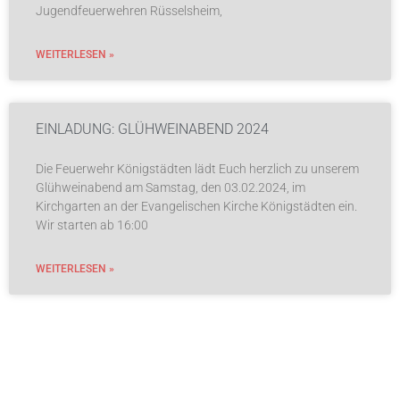
Jugendfeuerwehren Rüsselsheim,
WEITERLESEN »
EINLADUNG: GLÜHWEINABEND 2024
Die Feuerwehr Königstädten lädt Euch herzlich zu unserem
Glühweinabend am Samstag, den 03.02.2024, im
Kirchgarten an der Evangelischen Kirche Königstädten ein.
Wir starten ab 16:00
WEITERLESEN »