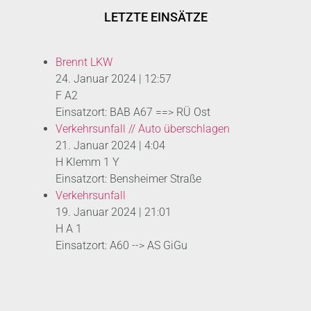
LETZTE EINSÄTZE
Brennt LKW
24. Januar 2024
|
12:57
F A2
Einsatzort: BAB A67 ==> RÜ Ost
Verkehrsunfall // Auto überschlagen
21. Januar 2024
|
4:04
H Klemm 1 Y
Einsatzort: Bensheimer Straße
Verkehrsunfall
19. Januar 2024
|
21:01
H A 1
Einsatzort: A60 --> AS GiGu