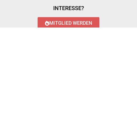
INTERESSE?
MITGLIED WERDEN
LOGIN WITH AZUREAD
Login with AzureAD
© 2023 FEUERWEHR KÖNIGSTÄDTEN