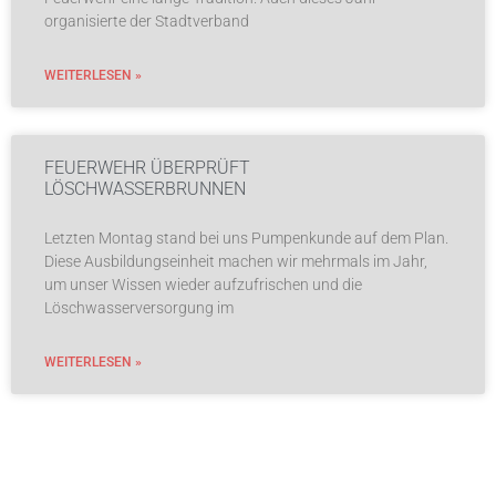
organisierte der Stadtverband
WEITERLESEN »
FEUERWEHR ÜBERPRÜFT
LÖSCHWASSERBRUNNEN
Letzten Montag stand bei uns Pumpenkunde auf dem Plan.
Diese Ausbildungseinheit machen wir mehrmals im Jahr,
um unser Wissen wieder aufzufrischen und die
Löschwasserversorgung im
WEITERLESEN »