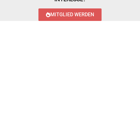
MITGLIED WERDEN
LOGIN WITH AZUREAD
Login with AzureAD
© 2023 FEUERWEHR KÖNIGSTÄDTEN
IMPRESSUM