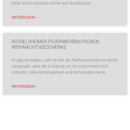
liefen schon Wochen vorher auf Hochtouren.
WEITERLESEN »
RÜSSELSHEIMER FEUERWEHREN PACKEN
WEIHNACHTSGESCHENKE
Knapp ein halbes Jahr ist seit der Flutkatastrophe im Ahrtal
vergangen, aber die Zustände vor Ort sind immer noch
schlecht. Viele Kameradinnen und Kameraden waren
WEITERLESEN »