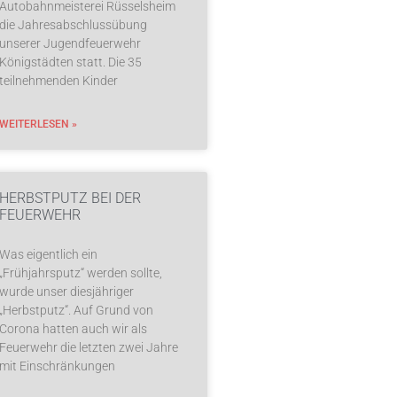
Autobahnmeisterei Rüsselsheim
die Jahresabschlussübung
unserer Jugendfeuerwehr
Königstädten statt. Die 35
teilnehmenden Kinder
WEITERLESEN »
HERBSTPUTZ BEI DER
FEUERWEHR
Was eigentlich ein
„Frühjahrsputz“ werden sollte,
wurde unser diesjähriger
„Herbstputz“. Auf Grund von
Corona hatten auch wir als
Feuerwehr die letzten zwei Jahre
mit Einschränkungen