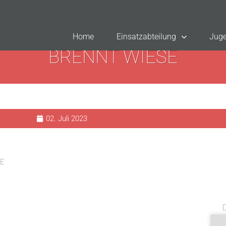
Home
Einsatzabteilung
Juge
BRENNT WIESE
02. Juli 2023
E