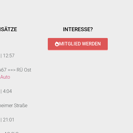
NSÄTZE
INTERESSE?
MITGLIED WERDEN
|
12:57
 A67 ==> RÜ Ost
 Auto
|
4:04
heimer Straße
|
21:01