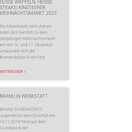
SÜSSE WAFFELN, HEISSE ST
EAKS: KINSTEERER WE
IHNACHTSMARKT 2023
Die Adventszeit naht und wir
laden dich herzlich zu dem
diesjährigen Weihnachtsmarkt
ein! Am 16. und 17. Dezember
verwandelt sich der
Bismarckplatz in ein Fest
WEITERLESEN »
BRAND IN WERKSTATT
BRAND IN WERKSTATT
Jugendliche üben Ernstfall Am
10.11.2018 fand auf dem
Grundstück der