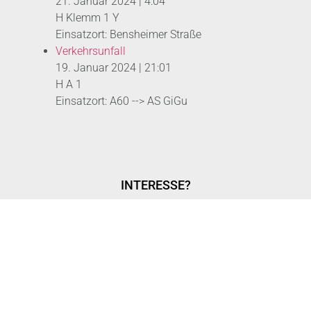
21. Januar 2024
|
4:04
H Klemm 1 Y
Einsatzort: Bensheimer Straße
Verkehrsunfall
19. Januar 2024
|
21:01
H A 1
Einsatzort: A60 --> AS GiGu
INTERESSE?
MITGLIED WERDEN
LOGIN WITH AZUREAD