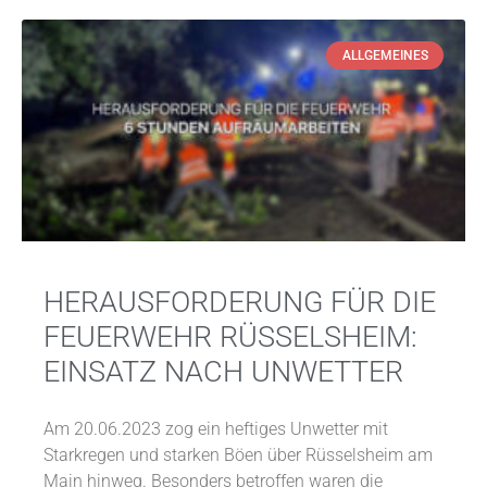
ALLGEMEINES
HERAUSFORDERUNG FÜR DIE
FEUERWEHR RÜSSELSHEIM:
EINSATZ NACH UNWETTER
Am 20.06.2023 zog ein heftiges Unwetter mit
Starkregen und starken Böen über Rüsselsheim am
Main hinweg. Besonders betroffen waren die