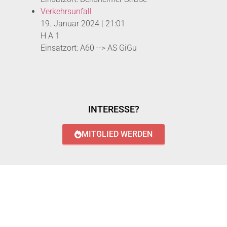
Verkehrsunfall
19. Januar 2024
|
21:01
H A 1
Einsatzort: A60 --> AS GiGu
INTERESSE?
MITGLIED WERDEN
LOGIN WITH AZUREAD
Login with AzureAD