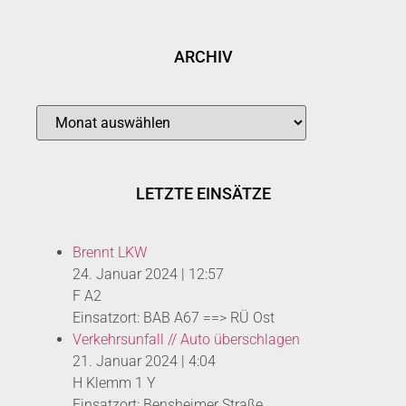
ARCHIV
LETZTE EINSÄTZE
Brennt LKW
24. Januar 2024
|
12:57
F A2
Einsatzort: BAB A67 ==> RÜ Ost
Verkehrsunfall // Auto überschlagen
21. Januar 2024
|
4:04
H Klemm 1 Y
Einsatzort: Bensheimer Straße