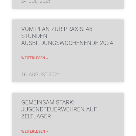
24. JULI 2025
VOM PLAN ZUR PRAXIS: 48
STUNDEN
AUSBILDUNGSWOCHENENDE 2024
WEITERLESEN »
16. AUGUST 2024
GEMEINSAM STARK:
JUGENDFEUERWEHREN AUF
ZELTLAGER
WEITERLESEN »