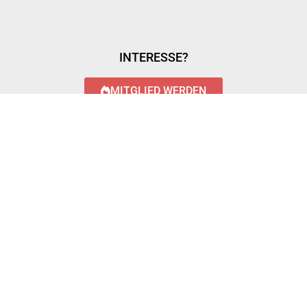
INTERESSE?
MITGLIED WERDEN
LOGIN WITH AZUREAD
Login with AzureAD